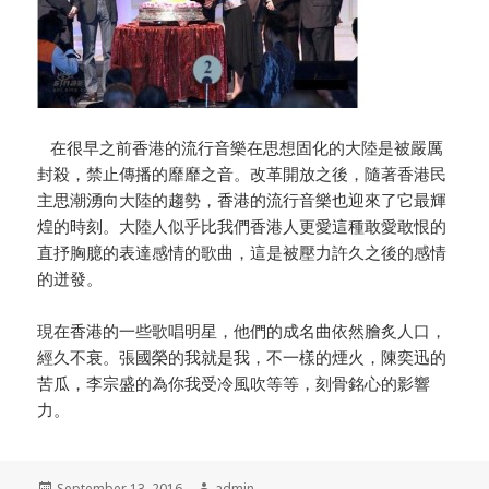
在很早之前香港的流行音樂在思想固化的大陸是被嚴厲
封殺，禁止傳播的靡靡之音。改革開放之後，隨著香港民
主思潮湧向大陸的趨勢，香港的流行音樂也迎來了它最輝
煌的時刻。大陸人似乎比我們香港人更愛這種敢愛敢恨的
直抒胸臆的表達感情的歌曲，這是被壓力許久之後的感情
的迸發。
現在香港的一些歌唱明星，他們的成名曲依然膾炙人口，
經久不衰。張國榮的我就是我，不一樣的煙火，陳奕迅的
苦瓜，李宗盛的為你我受冷風吹等等，刻骨銘心的影響
力。
Posted
September 13, 2016
Author
admin