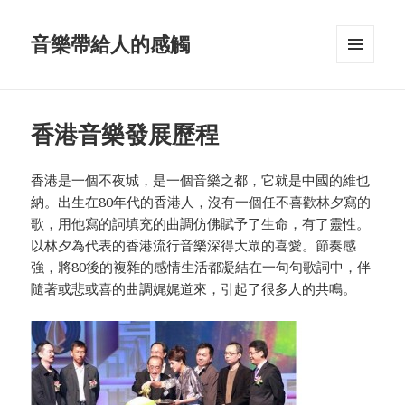
音樂帶給人的感觸
MENU
AND
WIDGETS
香港音樂發展歷程
香港是一個不夜城，是一個音樂之都，它就是中國的維也
納。出生在80年代的香港人，沒有一個任不喜歡林夕寫的
歌，用他寫的詞填充的曲調仿佛賦予了生命，有了靈性。
以林夕為代表的香港流行音樂深得大眾的喜愛。節奏感
強，將80後的複雜的感情生活都凝結在一句句歌詞中，伴
隨著或悲或喜的曲調娓娓道來，引起了很多人的共鳴。